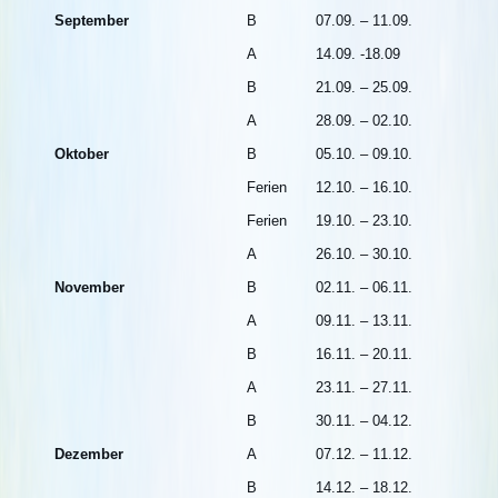
September
B
07.09. – 11.09.
A
14.09. -18.09
B
21.09. – 25.09.
A
28.09. – 02.10.
Oktober
B
05.10. – 09.10.
Ferien
12.10. – 16.10.
Ferien
19.10. – 23.10.
A
26.10. – 30.10.
November
B
02.11. – 06.11.
A
09.11. – 13.11.
B
16.11. – 20.11.
A
23.11. – 27.11.
B
30.11. – 04.12.
Dezember
A
07.12. – 11.12.
B
14.12. – 18.12.